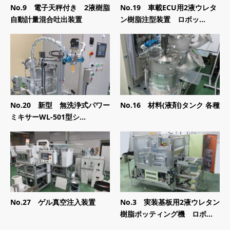
No.9 電子天秤付き 2液樹脂
No.19 車載ECU用2液ウレタ
自動計量混合吐出装置
ン樹脂注型装置 ロボッ...
No.20 新型 無洗浄式パワー
No.16 材料(液剤)タンク 各種
ミキサーWL-501型シ...
No.27 ゲル真空注入装置
No.3 実装基板用2液ウレタン
樹脂ポッティング機 ロボ...