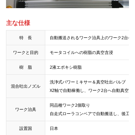
主な仕様
特 長
自動搬送されるワーク治具上のワーク2台へ
ワークと目的
モータコイルへの樹脂の真空含浸
樹 脂
2液エポキシ樹脂
洗浄式パワーミキサー＆真空吐出バルブ
混合吐出ノズル
XZ軸で自動稼働し、ワーク2台へ自動真空注
同品種ワーク2個取り
ワーク治具
自走式ローラコンベアで自動搬送し、後工程
設置国
日本